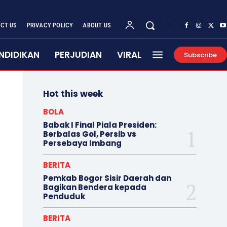
CT US
PRIVACY POLICY
ABOUT US
NDIDIKAN
PERJUDIAN
VIRAL
Subscribe
Hot this week
BOLA
Babak I Final Piala Presiden:
Berbalas Gol, Persib vs
Persebaya Imbang
BERITA
Pemkab Bogor Sisir Daerah dan
Bagikan Bendera kepada
Penduduk
BERITA