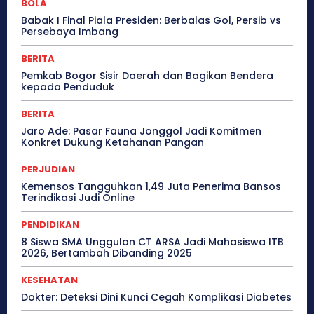
BOLA
Babak I Final Piala Presiden: Berbalas Gol, Persib vs
Persebaya Imbang
BERITA
Pemkab Bogor Sisir Daerah dan Bagikan Bendera
kepada Penduduk
BERITA
Jaro Ade: Pasar Fauna Jonggol Jadi Komitmen
Konkret Dukung Ketahanan Pangan
PERJUDIAN
Kemensos Tangguhkan 1,49 Juta Penerima Bansos
Terindikasi Judi Online
PENDIDIKAN
8 Siswa SMA Unggulan CT ARSA Jadi Mahasiswa ITB
2026, Bertambah Dibanding 2025
KESEHATAN
Dokter: Deteksi Dini Kunci Cegah Komplikasi Diabetes