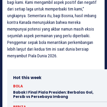
bagi kami. Kami mengambil aspek positif dan negatif
dari setiap laga untuk memperbaiki tim kami,”
ungkapnya. Sementara itu, bagi Bosnia, hasil imbang
kontra Kanada menunjukkan bahwa mereka
mempunyai potensi yang akbar namun masih eksis
sejumlah aspek permainan yang perlu diperbaiki.
Penggemar sepak bola menantikan perkembangan
lebih lanjut dari kedua tim ini saat dunia bersiap
menyambut Piala Dunia 2026.
Hot this week
BOLA
Babak I Final Piala Presiden: Berbalas Gol,
Persib vs Persebaya Imbang
BERITA