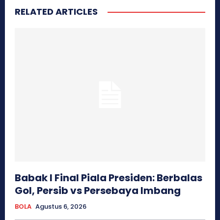
RELATED ARTICLES
Babak I Final Piala Presiden: Berbalas
Gol, Persib vs Persebaya Imbang
BOLA
Agustus 6, 2026