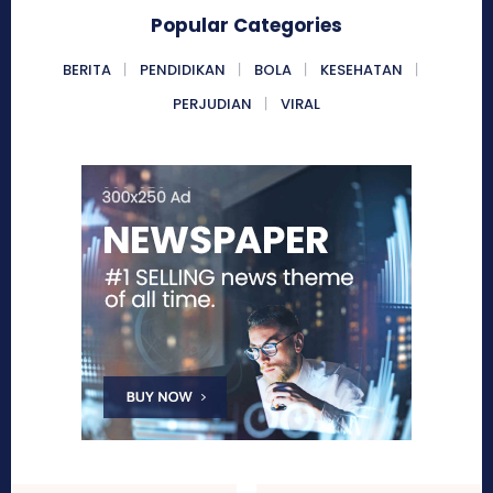
Popular Categories
BERITA
PENDIDIKAN
BOLA
KESEHATAN
PERJUDIAN
VIRAL