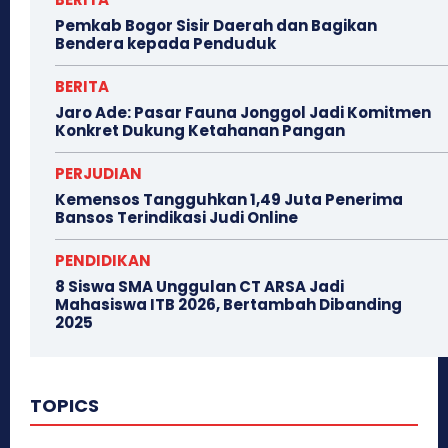
Pemkab Bogor Sisir Daerah dan Bagikan
Bendera kepada Penduduk
BERITA
Jaro Ade: Pasar Fauna Jonggol Jadi Komitmen
Konkret Dukung Ketahanan Pangan
PERJUDIAN
Kemensos Tangguhkan 1,49 Juta Penerima
Bansos Terindikasi Judi Online
PENDIDIKAN
8 Siswa SMA Unggulan CT ARSA Jadi
Mahasiswa ITB 2026, Bertambah Dibanding
2025
TOPICS