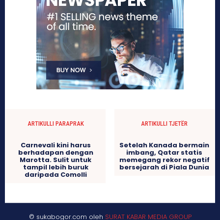
ARTIKULLI PARAPRAK
ARTIKULLI TJETËR
Carnevali kini harus
Setelah Kanada bermain
berhadapan dengan
imbang, Qatar statis
Marotta. Sulit untuk
memegang rekor negatif
tampil lebih buruk
bersejarah di Piala Dunia
daripada Comolli
© sukabogor.com oleh
SURAT KABAR MEDIA GROUP