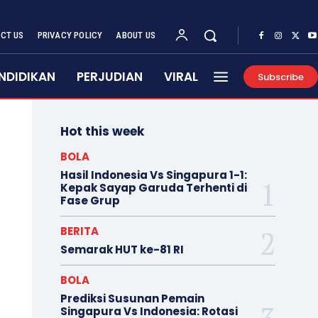
CT US
PRIVACY POLICY
ABOUT US
NDIDIKAN
PERJUDIAN
VIRAL
Subscribe
Hot this week
BOLA
Hasil Indonesia Vs Singapura 1-1:
Kepak Sayap Garuda Terhenti di
Fase Grup
BERITA
Semarak HUT ke-81 RI
BOLA
Prediksi Susunan Pemain
Singapura Vs Indonesia: Rotasi