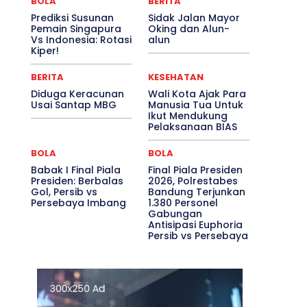
BOLA
BERITA
Prediksi Susunan
Sidak Jalan Mayor
Pemain Singapura
Oking dan Alun-
Vs Indonesia: Rotasi
alun
Kiper!
BERITA
KESEHATAN
Diduga Keracunan
Wali Kota Ajak Para
Usai Santap MBG
Manusia Tua Untuk
Ikut Mendukung
Pelaksanaan BIAS
BOLA
BOLA
Babak I Final Piala
Final Piala Presiden
Presiden: Berbalas
2026, Polrestabes
Gol, Persib vs
Bandung Terjunkan
Persebaya Imbang
1.380 Personel
Gabungan
Antisipasi Euphoria
Persib vs Persebaya