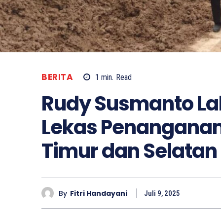
BERITA
1
min.
Read
Rudy Susmanto La
Lekas Penanganan 
Timur dan Selata
By
Fitri Handayani
Juli 9, 2025