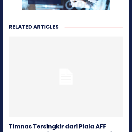
RELATED ARTICLES
Timnas Tersingkir dari Piala AFF