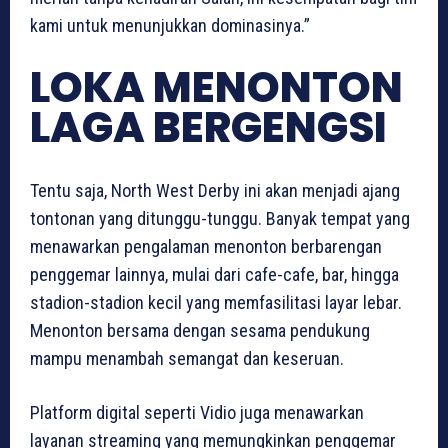
kami untuk menunjukkan dominasinya.”
LOKA MENONTON
LAGA BERGENGSI
Tentu saja, North West Derby ini akan menjadi ajang
tontonan yang ditunggu-tunggu. Banyak tempat yang
menawarkan pengalaman menonton berbarengan
penggemar lainnya, mulai dari cafe-cafe, bar, hingga
stadion-stadion kecil yang memfasilitasi layar lebar.
Menonton bersama dengan sesama pendukung
mampu menambah semangat dan keseruan.
Platform digital seperti Vidio juga menawarkan
layanan streaming yang memungkinkan penggemar