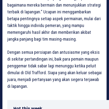
bagaimana mereka bermain dan menunjukkan strategi
terbaik di lapangan.” Ucapan ini menggambarkan
betapa pentingnya setiap aspek permainan, mulai dari
taktik hingga individu pemeran, yang mampu
memengaruhi hasil akhir dan memberikan akibat
jangka panjang bagi tim masing-masing.
Dengan semua persiapan dan antusiasme yang eksis
di sekitar pertandingan ini, baik para pemain maupun
penggemar tidak sabar lagi menunggu ketika peluit
dimulai di Old Trafford. Siapa yang akan keluar sebagai
juara, menjadi pertanyaan yang akan segera terjawab
di lapangan.
Hot this week