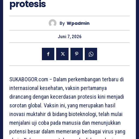
protesis
By
Wpadmin
Juni 7, 2026
SUKABOGOR.com – Dalam perkembangan terbaru di
internasional kesehatan, vaksin pertamanya
dirancang dengan kecerdasan protesis kini menjadi
sorotan global. Vaksin ini, yang merupakan hasil
inovasi muktahir di bidang bioteknologi, telah mulai
menjalani uji coba pada manusia dan menunjukkan
potensi besar dalam memerangi berbagai virus yang