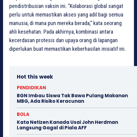
pendistribusian vaksin ini. “Kolaborasi global sangat
perlu untuk memastikan akses yang adil bagi semua
manusia, di mana pun mereka berada,” kata seorang
ahli kesehatan. Pada akhirnya, kombinasi antara
kecerdasan protesis dan upaya orang di lapangan
diperlukan buat memastikan keberhasilan inisiatif ini.
Hot this week
PENDIDIKAN
BGN Imbau Siswa Tak Bawa Pulang Makanan
MBG, Ada Risiko Keracunan
BOLA
Kata Netizen Kanada Usai John Herdman
Langsung Gagal di Piala AFF