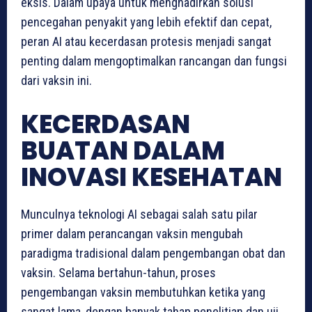
eksis. Dalam upaya untuk menghadirkan solusi
pencegahan penyakit yang lebih efektif dan cepat,
peran AI atau kecerdasan protesis menjadi sangat
penting dalam mengoptimalkan rancangan dan fungsi
dari vaksin ini.
KECERDASAN
BUATAN DALAM
INOVASI KESEHATAN
Munculnya teknologi AI sebagai salah satu pilar
primer dalam perancangan vaksin mengubah
paradigma tradisional dalam pengembangan obat dan
vaksin. Selama bertahun-tahun, proses
pengembangan vaksin membutuhkan ketika yang
sangat lama, dengan banyak tahap penelitian dan uji