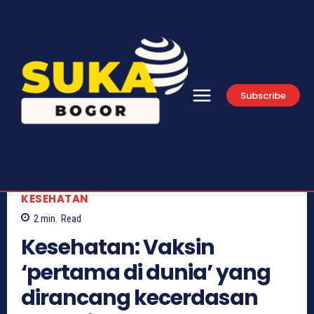
Subscribe
KESEHATAN
2
min.
Read
Kesehatan: Vaksin
‘pertama di dunia’ yang
dirancang kecerdasan