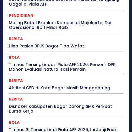
Gagal di Piala AFF
PENDIDIKAN
Maling Bobol Brankas Kampus di Mojokerto, Duit
Operasional Rp 1 Miliar Raib
BERITA
Hina Pasien BPJS Bogor Tiba Wafat
BOLA
Timnas Tersingkir dari Piala AFF 2026, Personil DPR
Mohon Evaluasi Naturalisasi Pemain
BERITA
Aktifasi CFD di Kota Bogor Masih Menggantung
BERITA
Disnaker Kabupaten Bogor Dorong SMK Perkuat
Bursa Kerja
BOLA
Timnas RI Tersingkir di Piala AFF 2026, Ini Janji Erick