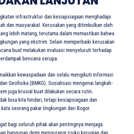
INDAKAN LANJUTAN
ngkatan infrastruktur dan kesiapsiagaan menghadapi
tah dan masyarakat. Kerusakan yang ditimbulkan oleh
yang lebih matang, terutama dalam memastikan bahwa
ingkungan yang ekstrim. Selain memperbaiki kerusakan
encana buat melakukan evaluasi menyeluruh terhadap
n terdampak bencana serupa.
 menaikkan kewaspadaan dan selalu mengikuti informasi
 dan Geofisika (BMKG). Sosialisasi mengenai langkah-
 juga krusial buat dilakukan secara rutin.
k bisa kita hindari, tetapi kesiapsiagaan dan
kata seorang pakar lingkungan dari Bogor.
ingat bagi seluruh pihak akan pentingnya menjaga
nan bangunan demi mengurangi risiko kerugian dan