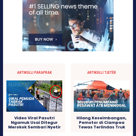
ARTIKULLI PARAPRAK
ARTIKULLI TJETËR
Video Viral Pasutri
Hilang Keseimbangan,
Ngamuk Usai Ditegur
Pemotor di Ciampea
Merokok Sembari Nyetir
Tewas Terlindas Truk