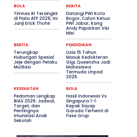
BOLA
BERITA
Timnas RI Tersingkir
Datangi PWI Kota
di Piala AFF 2026, Ini
Bogor, Calon Ketua
Janji Erick Thohir
PWI Jabar, Kang
Andy Paparkan Visi
Misi
BERITA
PENDIDIKAN
Terungkap
Usia 15 Tahun
Hubungan Spesial
Masuk Kedokteran
Jeje dengan Pelaku
Gigi, Queenzha Jadi
Mutilasi
Mahasiswa
Termuda Unpad
2026
KESEHATAN
BOLA
Pedoman Lengkap
Hasil Indonesia Vs
BIAS 2026: Jadwal,
Singapura 1-1:
Target, dan
Kepak Sayap
Pentingnya
Garuda Terhenti di
Imunisasi Anak
Fase Grup
Sekolah