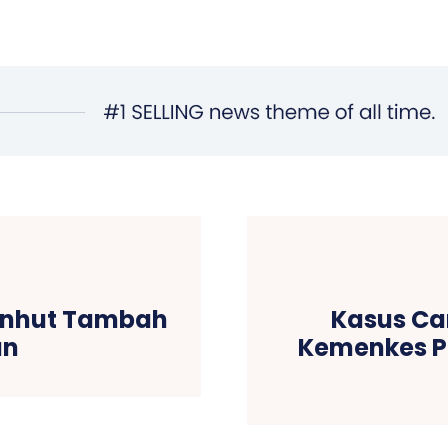
Menhut Tambah
Kasus Ca
an
Kemenkes Pa