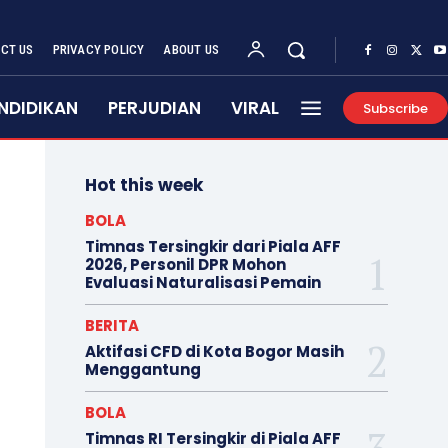
CT US
PRIVACY POLICY
ABOUT US
NDIDIKAN
PERJUDIAN
VIRAL
Subscribe
Hot this week
BOLA
Timnas Tersingkir dari Piala AFF
2026, Personil DPR Mohon
Evaluasi Naturalisasi Pemain
BERITA
Aktifasi CFD di Kota Bogor Masih
Menggantung
BOLA
Timnas RI Tersingkir di Piala AFF