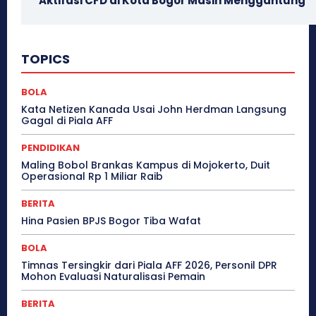
Aktifasi CFD di Kota Bogor Masih Menggantung
TOPICS
BOLA
Kata Netizen Kanada Usai John Herdman Langsung
Gagal di Piala AFF
PENDIDIKAN
Maling Bobol Brankas Kampus di Mojokerto, Duit
Operasional Rp 1 Miliar Raib
BERITA
Hina Pasien BPJS Bogor Tiba Wafat
BOLA
Timnas Tersingkir dari Piala AFF 2026, Personil DPR
Mohon Evaluasi Naturalisasi Pemain
BERITA