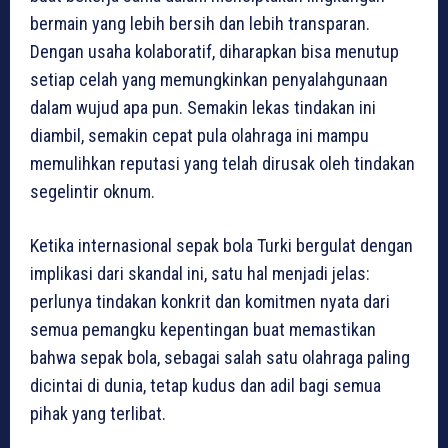
bermain yang lebih bersih dan lebih transparan.
Dengan usaha kolaboratif, diharapkan bisa menutup
setiap celah yang memungkinkan penyalahgunaan
dalam wujud apa pun. Semakin lekas tindakan ini
diambil, semakin cepat pula olahraga ini mampu
memulihkan reputasi yang telah dirusak oleh tindakan
segelintir oknum.
Ketika internasional sepak bola Turki bergulat dengan
implikasi dari skandal ini, satu hal menjadi jelas:
perlunya tindakan konkrit dan komitmen nyata dari
semua pemangku kepentingan buat memastikan
bahwa sepak bola, sebagai salah satu olahraga paling
dicintai di dunia, tetap kudus dan adil bagi semua
pihak yang terlibat.