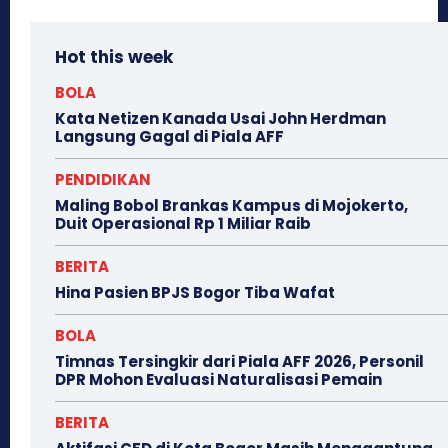
Hot this week
BOLA
Kata Netizen Kanada Usai John Herdman
Langsung Gagal di Piala AFF
PENDIDIKAN
Maling Bobol Brankas Kampus di Mojokerto,
Duit Operasional Rp 1 Miliar Raib
BERITA
Hina Pasien BPJS Bogor Tiba Wafat
BOLA
Timnas Tersingkir dari Piala AFF 2026, Personil
DPR Mohon Evaluasi Naturalisasi Pemain
BERITA