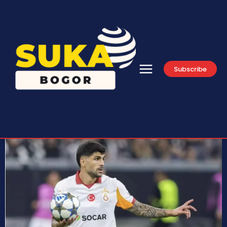
Subscribe