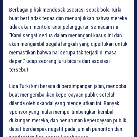
Berbagai pihak mendesak asosiasi sepak bola Turki
buat bertindak tegas dan menunjukkan bahwa mereka
tidak akan mentoleransi pelanggaran semacam ini.
“Kami sangat serius dalam menangani kasus ini dan
akan mengambil segala langkah yang diperlukan untuk
memastikan bahwa hal serupa tak terjadi di masa
depan,” ucap seorang juru bicara dari asosiasi
tersebut.
Liga Turki kini berada di persimpangan jalan, mencoba
buat mengembalikan kepercayaan publik setelah
dilanda oleh skandal yang mengejutkan ini. Banyak
sponsor yang mulai mempertimbangkan kembali
dukungan mereka, dan penurunan kepercayaan publik
dapat berdampak negatif pada jumlah penonton dan