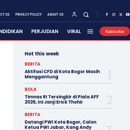
CT US
PRIVACY POLICY
ABOUT US
NDIDIKAN
PERJUDIAN
VIRAL
Subscribe
Hot this week
BERITA
Aktifasi CFD di Kota Bogor Masih
Menggantung
BOLA
Timnas RI Tersingkir di Piala AFF
2026, Ini Janji Erick Thohir
BERITA
Datangi PWI Kota Bogor, Calon
Ketua PWI Jabar, Kang Andy