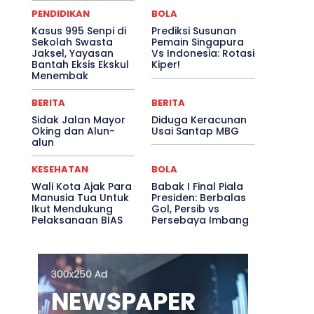
PENDIDIKAN
BOLA
Kasus 995 Senpi di
Prediksi Susunan
Sekolah Swasta
Pemain Singapura
Jaksel, Yayasan
Vs Indonesia: Rotasi
Bantah Eksis Ekskul
Kiper!
Menembak
BERITA
BERITA
Sidak Jalan Mayor
Diduga Keracunan
Oking dan Alun-
Usai Santap MBG
alun
KESEHATAN
BOLA
Wali Kota Ajak Para
Babak I Final Piala
Manusia Tua Untuk
Presiden: Berbalas
Ikut Mendukung
Gol, Persib vs
Pelaksanaan BIAS
Persebaya Imbang