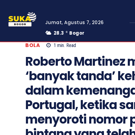
Jumat, Agustus 7, 2026
28.3
Bogor
C
BOLA
1
min.
Read
Roberto Martine
‘banyak tanda’ ke
dalam kemenanga
Portugal, ketika sa
menyoroti nomor 
bintang yang telah