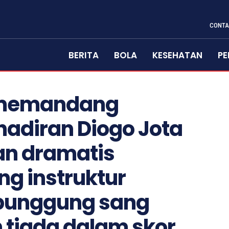
CONTA
BERITA
BOLA
KESEHATAN
PE
z memandang
hadiran Diogo Jota
n dramatis
ng instruktur
punggung sang
 tiada dalam skor