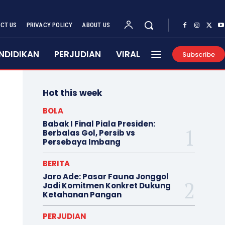
CT US
PRIVACY POLICY
ABOUT US
NDIDIKAN
PERJUDIAN
VIRAL
Subscribe
Hot this week
BOLA
Babak I Final Piala Presiden:
Berbalas Gol, Persib vs
Persebaya Imbang
BERITA
Jaro Ade: Pasar Fauna Jonggol
Jadi Komitmen Konkret Dukung
Ketahanan Pangan
PERJUDIAN