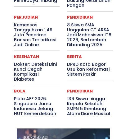
Persebaya Imbang
Dukung Ketahanan
Pangan
PERJUDIAN
PENDIDIKAN
Kemensos
8 Siswa SMA
Tangguhkan 1,49
Unggulan CT ARSA
Juta Penerima
Jadi Mahasiswa ITB
Bansos Terindikasi
2026, Bertambah
Judi Online
Dibanding 2025
KESEHATAN
BERITA
Dokter: Deteksi Dini
DPRD Kota Bogor
Kunci Cegah
Usulkan Reformasi
Komplikasi
Sistem Parkir
Diabetes
BOLA
PENDIDIKAN
Piala AFF 2026:
136 Siswa hingga
Singapura Jamu
Kepala Sekolah
Indonesia Jelang
SMPN 5 Rembang
HUT Kemerdekaan
Alami Diare Massal