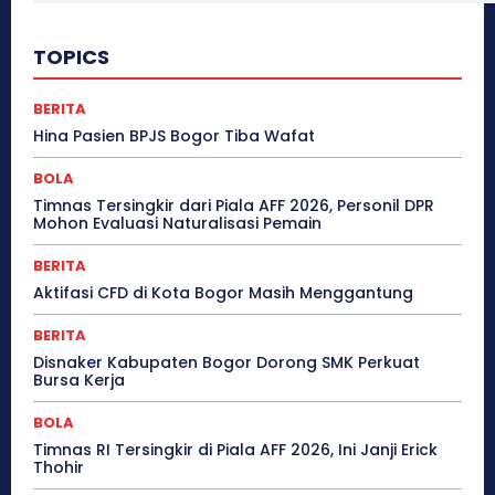
TOPICS
BERITA
Hina Pasien BPJS Bogor Tiba Wafat
BOLA
Timnas Tersingkir dari Piala AFF 2026, Personil DPR
Mohon Evaluasi Naturalisasi Pemain
BERITA
Aktifasi CFD di Kota Bogor Masih Menggantung
BERITA
Disnaker Kabupaten Bogor Dorong SMK Perkuat
Bursa Kerja
BOLA
Timnas RI Tersingkir di Piala AFF 2026, Ini Janji Erick
Thohir