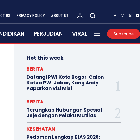
CT US
PRIVACY POLICY
ABOUT US
NDIDIKAN
PERJUDIAN
VIRAL
Subscribe
Hot this week
BERITA
Datangi PWI Kota Bogor, Calon
Ketua PWI Jabar, Kang Andy
Paparkan Visi Misi
BERITA
Terungkap Hubungan Spesial
Jeje dengan Pelaku Mutilasi
KESEHATAN
Pedoman Lengkap BIAS 2026: