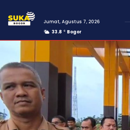
Jumat, Agustus 7, 2026
33.8
Bogor
C