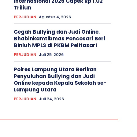
Internasional 2026 Capek Rp 1,02
Triliun
PERJUDIAN
Agustus 4, 2026
Cegah Bullying dan Judi Online,
Bhabinkamtibmas Poncosari Beri
Binluh MPLS di PKBM Pelitasari
PERJUDIAN
Juli 25, 2026
Polres Lampung Utara Berikan
Penyuluhan Bullying dan Judi
Online kepada Kepala Sekolah se-
Lampung Utara
PERJUDIAN
Juli 24, 2026