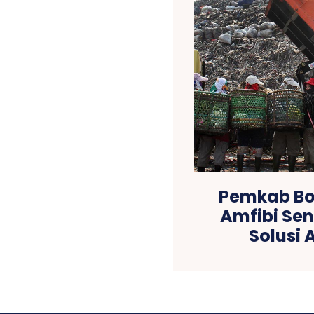
Pemkab Bo
Amfibi Sen
Solusi 