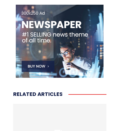
RELATED ARTICLES