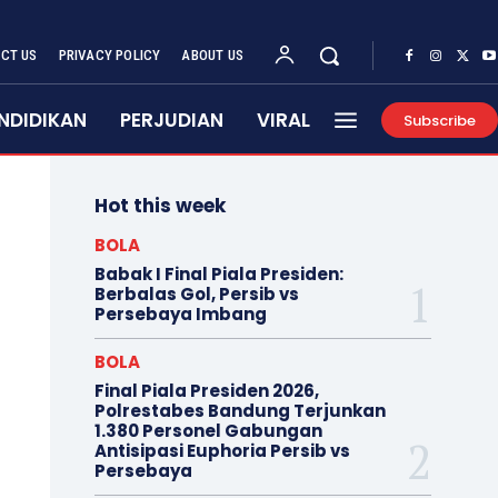
CT US
PRIVACY POLICY
ABOUT US
NDIDIKAN
PERJUDIAN
VIRAL
Subscribe
Hot this week
BOLA
Babak I Final Piala Presiden:
Berbalas Gol, Persib vs
Persebaya Imbang
BOLA
Final Piala Presiden 2026,
Polrestabes Bandung Terjunkan
1.380 Personel Gabungan
Antisipasi Euphoria Persib vs
Persebaya