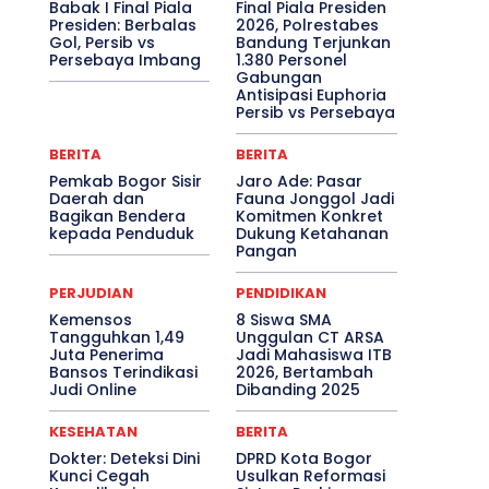
Babak I Final Piala
Final Piala Presiden
Presiden: Berbalas
2026, Polrestabes
Gol, Persib vs
Bandung Terjunkan
Persebaya Imbang
1.380 Personel
Gabungan
Antisipasi Euphoria
Persib vs Persebaya
BERITA
BERITA
Pemkab Bogor Sisir
Jaro Ade: Pasar
Daerah dan
Fauna Jonggol Jadi
Bagikan Bendera
Komitmen Konkret
kepada Penduduk
Dukung Ketahanan
Pangan
PERJUDIAN
PENDIDIKAN
Kemensos
8 Siswa SMA
Tangguhkan 1,49
Unggulan CT ARSA
Juta Penerima
Jadi Mahasiswa ITB
Bansos Terindikasi
2026, Bertambah
Judi Online
Dibanding 2025
KESEHATAN
BERITA
Dokter: Deteksi Dini
DPRD Kota Bogor
Kunci Cegah
Usulkan Reformasi