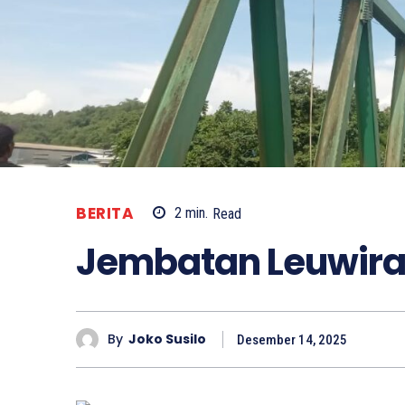
BERITA
2
min.
Read
Jembatan Leuwiran
By
Joko Susilo
Desember 14, 2025