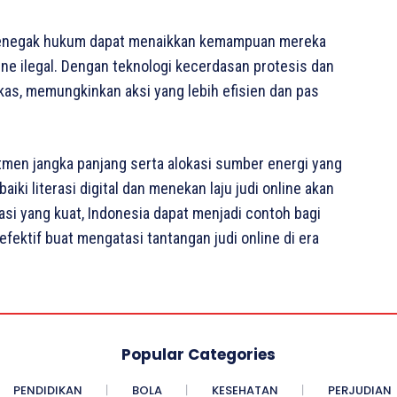
t penegak hukum dapat menaikkan kemampuan mereka
ne ilegal. Dengan teknologi kecerdasan protesis dan
 lekas, memungkinkan aksi yang lebih efisien dan pas
men jangka panjang serta alokasi sumber energi yang
ki literasi digital dan menekan laju judi online akan
asi yang kuat, Indonesia dapat menjadi contoh bagi
ektif buat mengatasi tantangan judi online di era
Popular Categories
PENDIDIKAN
BOLA
KESEHATAN
PERJUDIAN