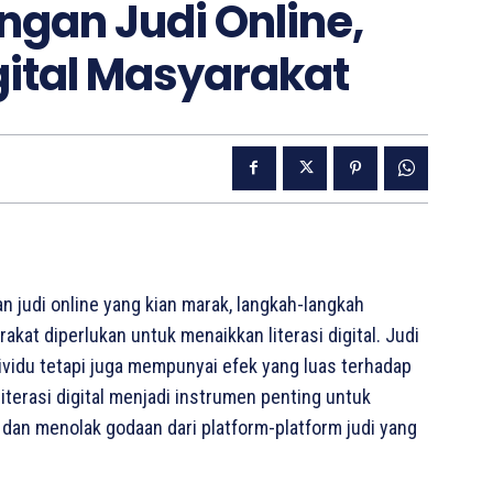
ngan Judi Online,
igital Masyarakat
judi online yang kian marak, langkah-langkah
akat diperlukan untuk menaikkan literasi digital. Judi
ividu tetapi juga mempunyai efek yang luas terhadap
literasi digital menjadi instrumen penting untuk
dan menolak godaan dari platform-platform judi yang