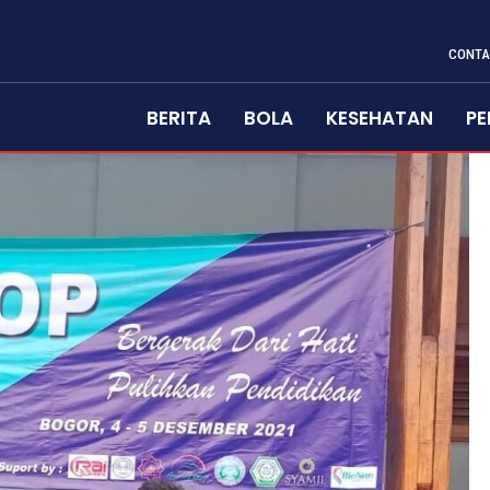
CONTA
BERITA
BOLA
KESEHATAN
PE