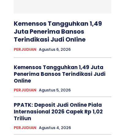
Kemensos Tangguhkan 1,49
Juta Penerima Bansos
Terindikasi Judi Online
PERJUDIAN
Agustus 6, 2026
Kemensos Tangguhkan 1,49 Juta
Penerima Bansos Terindikasi Judi
Online
PERJUDIAN
Agustus 5, 2026
PPATK: Deposit Judi Online Piala
Internasional 2026 Capek Rp 1,02
Triliun
PERJUDIAN
Agustus 4, 2026