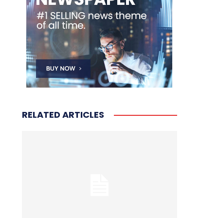
RELATED ARTICLES