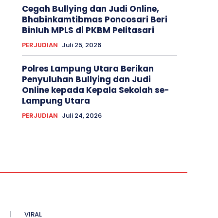
Cegah Bullying dan Judi Online,
Bhabinkamtibmas Poncosari Beri
Binluh MPLS di PKBM Pelitasari
PERJUDIAN
Juli 25, 2026
Polres Lampung Utara Berikan
Penyuluhan Bullying dan Judi
Online kepada Kepala Sekolah se-
Lampung Utara
PERJUDIAN
Juli 24, 2026
VIRAL