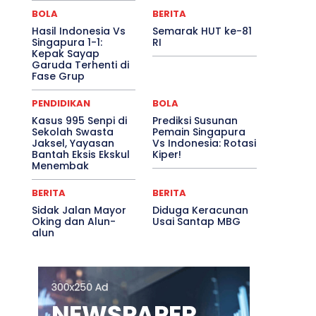
BOLA
BERITA
Hasil Indonesia Vs
Semarak HUT ke-81
Singapura 1-1:
RI
Kepak Sayap
Garuda Terhenti di
Fase Grup
PENDIDIKAN
BOLA
Kasus 995 Senpi di
Prediksi Susunan
Sekolah Swasta
Pemain Singapura
Jaksel, Yayasan
Vs Indonesia: Rotasi
Bantah Eksis Ekskul
Kiper!
Menembak
BERITA
BERITA
Sidak Jalan Mayor
Diduga Keracunan
Oking dan Alun-
Usai Santap MBG
alun