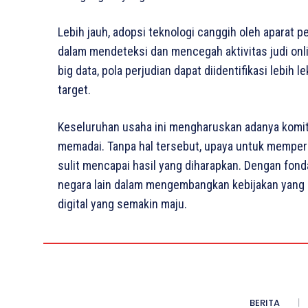
Lebih jauh, adopsi teknologi canggih oleh apara
dalam mendeteksi dan mencegah aktivitas judi onli
big data, pola perjudian dapat diidentifikasi lebih
target.
Keseluruhan usaha ini mengharuskan adanya komit
memadai. Tanpa hal tersebut, upaya untuk memperbai
sulit mencapai hasil yang diharapkan. Dengan fond
negara lain dalam mengembangkan kebijakan yang ef
digital yang semakin maju.
BERITA