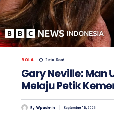
BOLA
2
min.
Read
Gary Neville: Man 
Melaju Petik Kem
By
Wpadmin
September 15, 2025