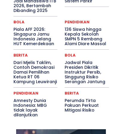
Jadi Mahasiswa ITB
Sistem Parkir
2026, Bertambah
Dibanding 2025
BOLA
PENDIDIKAN
Piala AFF 2026:
136 Siswa hingga
Singapura Jamu
Kepala Sekolah
Indonesia Jelang
SMPN 5 Rembang
HUT Kemerdekaan
Alami Diare Massal
BERITA
BOLA
Dari Mjelis Taklim,
Jadwal Piala
Contoh Demokrasi
Presiden Dikritik
Damai Pemilihan
Instruktur Persib,
Ketua RT 06
Singgung Risiko
Kampung Leuwiranji
Serangan Jantung
PENDIDIKAN
BERITA
Amnesty Dunia
Perumda Tirta
Indonesia: MBG
Pakuan Perkuat
tidak layak
Mitigasi Risiko
dilanjutkan