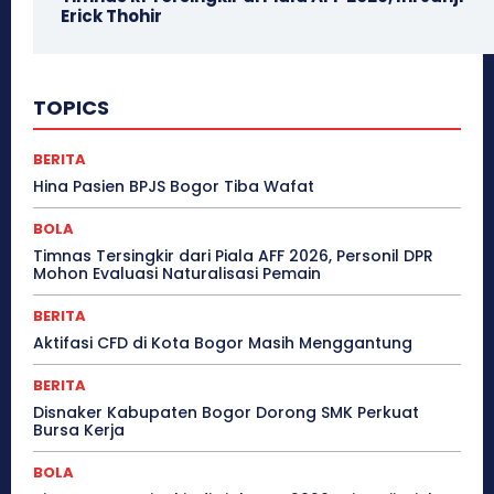
Erick Thohir
TOPICS
BERITA
Hina Pasien BPJS Bogor Tiba Wafat
BOLA
Timnas Tersingkir dari Piala AFF 2026, Personil DPR
Mohon Evaluasi Naturalisasi Pemain
BERITA
Aktifasi CFD di Kota Bogor Masih Menggantung
BERITA
Disnaker Kabupaten Bogor Dorong SMK Perkuat
Bursa Kerja
BOLA