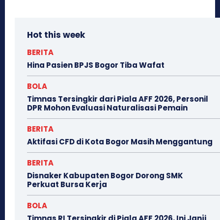
Hot this week
BERITA
Hina Pasien BPJS Bogor Tiba Wafat
BOLA
Timnas Tersingkir dari Piala AFF 2026, Personil
DPR Mohon Evaluasi Naturalisasi Pemain
BERITA
Aktifasi CFD di Kota Bogor Masih Menggantung
BERITA
Disnaker Kabupaten Bogor Dorong SMK
Perkuat Bursa Kerja
BOLA
Timnas RI Tersingkir di Piala AFF 2026, Ini Janji