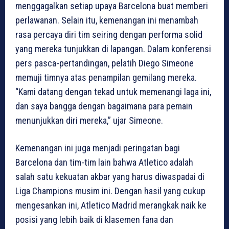
menggagalkan setiap upaya Barcelona buat memberi
perlawanan. Selain itu, kemenangan ini menambah
rasa percaya diri tim seiring dengan performa solid
yang mereka tunjukkan di lapangan. Dalam konferensi
pers pasca-pertandingan, pelatih Diego Simeone
memuji timnya atas penampilan gemilang mereka.
“Kami datang dengan tekad untuk memenangi laga ini,
dan saya bangga dengan bagaimana para pemain
menunjukkan diri mereka,” ujar Simeone.
Kemenangan ini juga menjadi peringatan bagi
Barcelona dan tim-tim lain bahwa Atletico adalah
salah satu kekuatan akbar yang harus diwaspadai di
Liga Champions musim ini. Dengan hasil yang cukup
mengesankan ini, Atletico Madrid merangkak naik ke
posisi yang lebih baik di klasemen fana dan