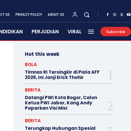
CT US
PRIVACY POLICY
ABOUT US
NDIDIKAN
PERJUDIAN
VIRAL
Subscribe
Hot this week
BOLA
Timnas RI Tersingkir di Piala AFF
2026, Ini Janji Erick Thohir
BERITA
Datangi PWI Kota Bogor, Calon
Ketua PWI Jabar, Kang Andy
Paparkan Visi Misi
BERITA
Terungkap Hubungan Spesial