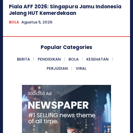
Piala AFF 2026: Singapura Jamu Indonesia
Jelang HUT Kemerdekaan
BOLA
Agustus 5, 2026
Popular Categories
BERITA
PENDIDIKAN
BOLA
KESEHATAN
PERJUDIAN
VIRAL