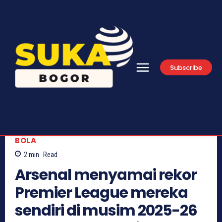
Subscribe
BOLA
2
min.
Read
Arsenal menyamai rekor
Premier League mereka
sendiri di musim 2025-26