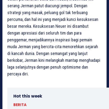
serang Jerman patut diacungi jempol. Dengan
strategi yang masak, peluang gol tak terbuang
percuma, dan hal ini yang menjadi kunci kesuksesan
besar mereka. Kesuksesan Neuer ini disambut
dengan apresiasi dari seluruh tim dan para
penggemar, menjadikannya inspirasi bagi pemain
muda Jerman yang bercita-cita menorehkan sejarah
di kancah dunia. Dengan semangat yang lanjut
berkobar, Jerman kini melangkah mantap menghadapi
laga selanjutnya dengan penuh optimisme dan
percaya diri.
Hot this week
BERITA