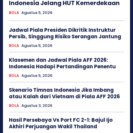
Indonesia Jelang HUT Kemerdekaan
BOLA
Agustus 5, 2026
Jadwal Piala Presiden Dikritik Instruktur
Persib, Singgung Risiko Serangan Jantung
BOLA
Agustus 5, 2026
Klasemen dan Jadwal Piala AFF 2026:
Indonesia Hadapi Pertandingan Penentu
BOLA
Agustus 5, 2026
Skenario Timnas Indonesia Jika Imbang
atau Kalah dari Vietnam di Piala AFF 2026
BOLA
Agustus 3, 2026
Hasil Persebaya Vs Port FC 2-1: Bajul Ijo
Akhiri Perjuangan Wakil Thailand