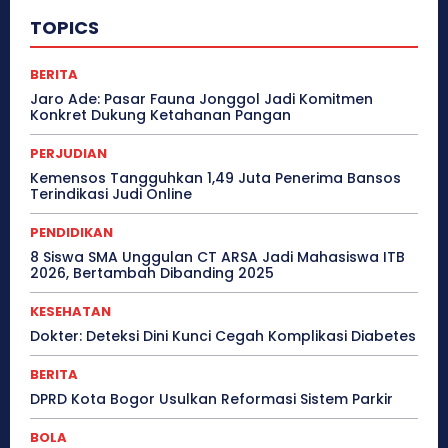
TOPICS
BERITA
Jaro Ade: Pasar Fauna Jonggol Jadi Komitmen
Konkret Dukung Ketahanan Pangan
PERJUDIAN
Kemensos Tangguhkan 1,49 Juta Penerima Bansos
Terindikasi Judi Online
PENDIDIKAN
8 Siswa SMA Unggulan CT ARSA Jadi Mahasiswa ITB
2026, Bertambah Dibanding 2025
KESEHATAN
Dokter: Deteksi Dini Kunci Cegah Komplikasi Diabetes
BERITA
DPRD Kota Bogor Usulkan Reformasi Sistem Parkir
BOLA