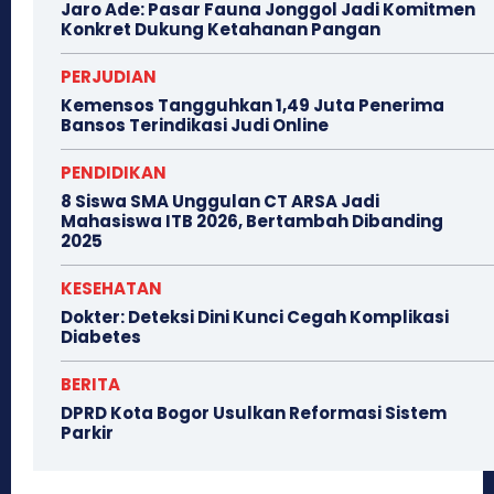
Jaro Ade: Pasar Fauna Jonggol Jadi Komitmen
Konkret Dukung Ketahanan Pangan
PERJUDIAN
Kemensos Tangguhkan 1,49 Juta Penerima
Bansos Terindikasi Judi Online
PENDIDIKAN
8 Siswa SMA Unggulan CT ARSA Jadi
Mahasiswa ITB 2026, Bertambah Dibanding
2025
KESEHATAN
Dokter: Deteksi Dini Kunci Cegah Komplikasi
Diabetes
BERITA
DPRD Kota Bogor Usulkan Reformasi Sistem
Parkir